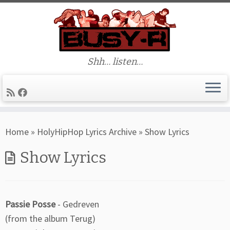
Shh… listen…
Skip
Home
»
HolyHipHop Lyrics Archive
»
Show Lyrics
to
content
Show Lyrics
Passie Posse
- Gedreven
(from the album Terug)